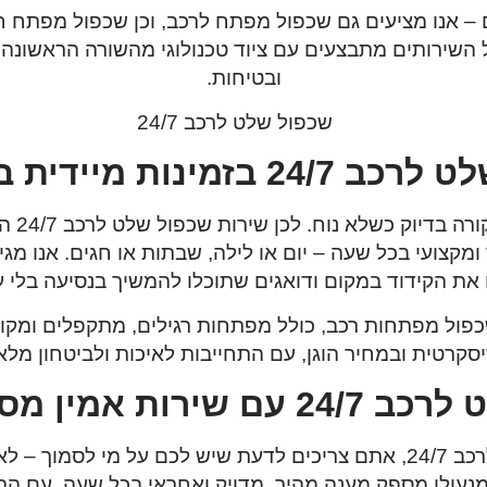
– אנו מציעים גם
שכפול מפתח לרכב, וכן שכפול מפתח ח
השירותים מתבצעים עם ציוד טכנולוגי מהשורה הראשונה, 
ובטיחות.
בזמינות מיידית בכל שעה
יוק כשלא נוח. לכן שירות שכפול שלט לרכב 24/7 הוא פתרון קריטי.
ומקצועי בכל שעה – יום או לילה, שבתות או חגים. אנו מג
את הקידוד במקום ודואגים שתוכלו להמשיך בנסיעה בלי עי
שכפול מפתחות רכב
, כולל מפתחות רגילים, מתקפלים ומקוד
סקרטית ובמחיר הוגן, עם התחייבות לאיכות ולביטחון מלא
ות אמין מסביב לשעון
כשאתם מחפשים שכפול שלט לרכב 24/7, אתם צריכים לדעת שיש לכם על 
מנעולן
מספק מענה מהיר, מדויק ואחראי בכל שעה, עם התח