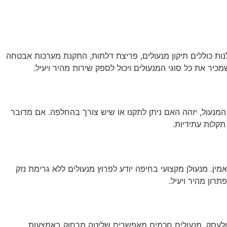
הרכב או העסק, חשוב למצוא מנעולן בחיפה שמספק שירות אמין, מקצועי וזמין 24/7. שירותי מנעולנות כוללים תיקון מנעולים, פריצת דלתות, התקנת מערכות אבטחה
יר את כל סוגי המנעולים ויכול לספק שירות מהיר ויעיל.
מנעול, יזהה האם ניתן לתקנו או שיש צורך בהחלפה. אם מדובר
קלות עתידיות.
 מנעולן מקצועי בחיפה יודע לפרוץ מנעולים ללא גרימת נזק
רון מהיר ויעיל.
ת ולעסק. מנעולים חכמים מאפשרים שליטה מרחוק באמצעות