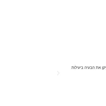
קן את הבעיה ביעילות
"פניתי ל'דניאל המנעולן' להתקנת מנ
את ההתקנה במהירות ובמקצועיות. אני
RUTH SOREK