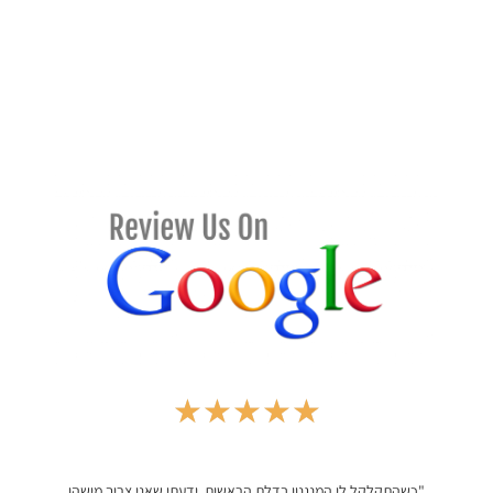
★
★
★
★
★
כשהתקלקל לי המנגנון בדלת הראשית, ידעתי שאני צריך מישהו
"פניתי ל'דני