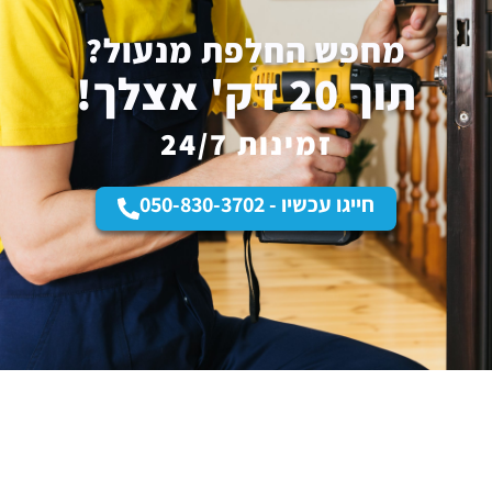
מחפש החלפת מנעול?
תוך 20 דק' אצלך!
זמינות 24/7
חייגו עכשיו - 050-830-3702