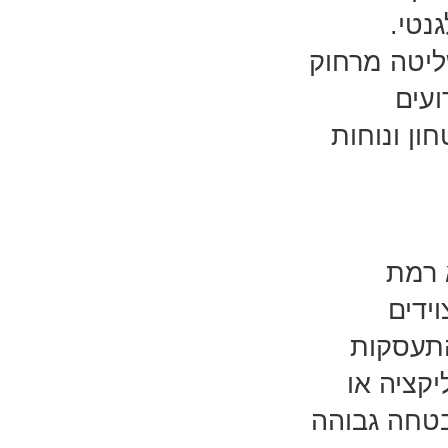
נטי.
ליטה מרחוק
ועים
ון ונוחות
 רמת
ידים
התעסקות
קציה או
בטחה גבוהה