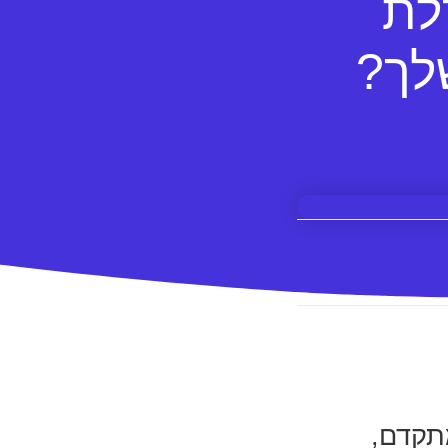
לת
לך?
תקדם,